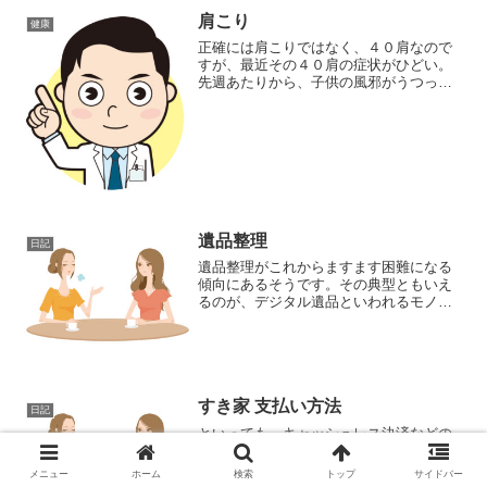
肩こり
健康
正確には肩こりではなく、４０肩なので
すが、最近その４０肩の症状がひどい。
先週あたりから、子供の風邪がうつった
のか、セキが出始めました。そして、つ
いに昨日は頭痛と吐き気が・・・。さす
がに、仕事をしているのが辛くて、早退
して病院に行ったのですが...
遺品整理
日記
遺品整理がこれからますます困難になる
傾向にあるそうです。その典型ともいえ
るのが、デジタル遺品といわれるモノ。
モノといっても、衣類などの実物のモノ
と違い、ネット上にあるモノなので、実
際に遺族が目にする機会がほとんどない
代物がほとんど。わかりや...
すき家 支払い方法
日記
といっても、キャッシュレス決済などの
方法ではないです。久しぶりに、すき家
の店舗にいったのですが、かなり変わっ
メニュー
ホーム
検索
トップ
サイドバー
ていてビックリした、そういう話です。