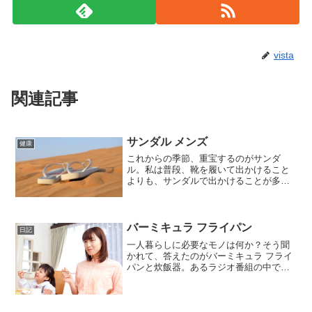
vista
関連記事
サンダル メンズ
健康
これからの季節、重宝するのがサンダ
ル。私は普段、靴を履いて出かけること
よりも、サンダルで出かけることが多い
ほうです。以前、１０００円くらいで安
かったサンダルを購入したことがありま
す。それを履いて、雨の日に家族でイー
オンに買い物に行ったのです...
バーミキュラ フライパン
日記
一人暮らしに必要なモノは何か？そう聞
かれて、答えたのがバーミキュラ フライ
パンと炊飯器。あるラジオ番組の中での
回答です。炊飯器はわからないでもない
のですが、もう一つがバーミキュラ フラ
イパンということだったので、どんなフ
ライパンなんだろうと...