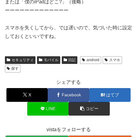
または「僕のiPadはどこ?」（後略）
ーーーーーーーーーーーーー
スマホを失くしてから、では遅いので、気づいた時に設定
しておくといいですね。
セキュリティ
モバイル
日記
android
スマホ
探す
シェアする
X
Facebook
はてブ
LINE
コピー
vistaをフォローする