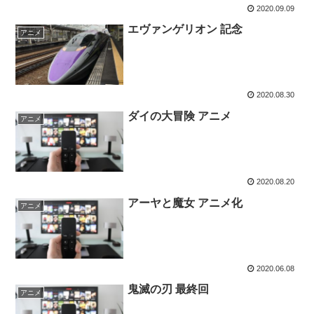
2020.09.09
エヴァンゲリオン 記念
アニメ
2020.08.30
ダイの大冒険 アニメ
アニメ
2020.08.20
アーヤと魔女 アニメ化
アニメ
2020.06.08
鬼滅の刃 最終回
アニメ