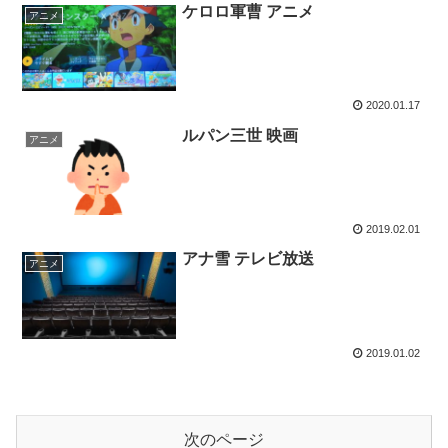
ケロロ軍曹 アニメ
アニメ
2020.01.17
ルパン三世 映画
アニメ
2019.02.01
アナ雪 テレビ放送
アニメ
2019.01.02
次のページ