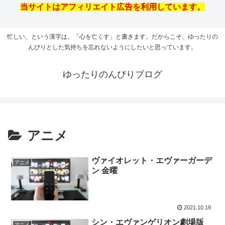
当サイトはアフィリエイト広告を利用しています。
忙しい、という漢字は、「心を亡くす」と書きます。だからこそ、ゆったりの
んびりとした気持ちを忘れないようにしたいと思っています。
ゆったりのんびりブログ
アニメ
ヴァイオレット・エヴァーガーデ
アニメ
ン 金曜
2021.10.19
シン・エヴァンゲリオン劇場版
アニメ