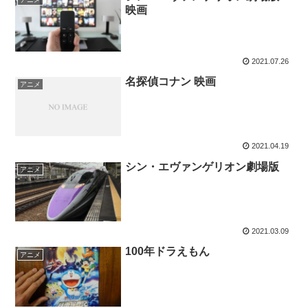
映画
2021.07.26
名探偵コナン 映画
アニメ
2021.04.19
シン・エヴァンゲリオン劇場版
アニメ
2021.03.09
100年ドラえもん
アニメ