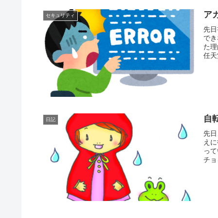
アカ
セキュリティ
先日
でき
た理
任天
自
日記
先日
えに
って
チョ