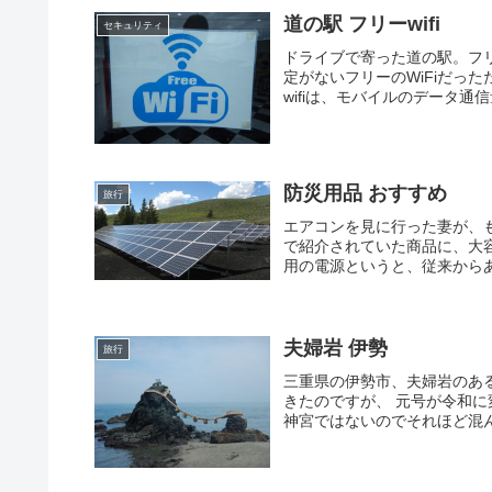
道の駅 フリーwifi
セキュリティ
ドライブで寄った道の駅。フリ
定がないフリーのWiFiだっ
wifiは、モバイルのデータ通
防災用品 おすすめ
旅行
エアコンを見に行った妻が、
で紹介されていた商品に、大
用の電源というと、従来からあ
夫婦岩 伊勢
旅行
三重県の伊勢市、夫婦岩のあ
きたのですが、 元号が令和
神宮ではないのでそれほど混ん