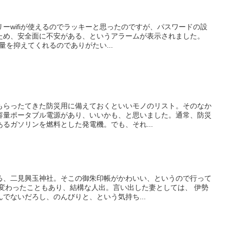
ーwifiが使えるのでラッキーと思ったのですが、パスワードの設
たため、安全面に不安がある、というアラームが表示されました。
信量を抑えてくれるのでありがたい...
もらったてきた防災用に備えておくといいモノのリスト。そのなか
容量ポータブル電源があり、いいかも、と思いました。通常、防災
るガソリンを燃料とした発電機。でも、それ...
る、二見興玉神社。そこの御朱印帳がかわいい、というので行って
に変わったこともあり、結構な人出。言い出した妻としては、 伊勢
でないだろし、のんびりと、という気持ち...