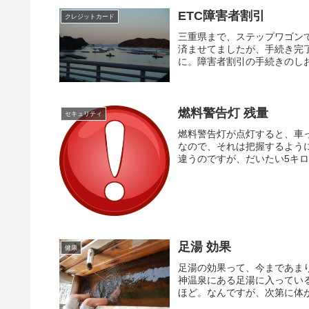
ETC障害者割引
クレジットカード
三重県まで、ステップワゴン
済ませてましたが、手続き完
に。障害者割引の手続きのしお
燃料警告灯 残量
セキュリティ
燃料警告灯が点灯すると、車
なので、それは把握するよう
違うのですが、だいたい5キロ
足湯 効果
健康
足湯の効果って、今まであま
神温泉にある足湯に入ってい
ほど。なんですが、次第に体が