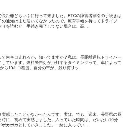
で長距離どらいぶに行って来ました。ETCの障害者割引の手続きは
了の通知はまだ届いてなかったので、療育手帳を持ってドライブ
りを読むと、手続き完了してない場合は、高...
って何キロ走れるか、知ってますか？私は、長距離運転ドライバー
にしています。燃料警告灯が点灯するタイミングって、車によって
から10キロ程度。自分の車が、残り何リッ...
り実感したことがなかったんです、実は。でも、週末、長野県の昼
る時に、初めて実感しました。入っていた時間は、だいたい10分
ポカポカとしていきました。一緒に入ってい...