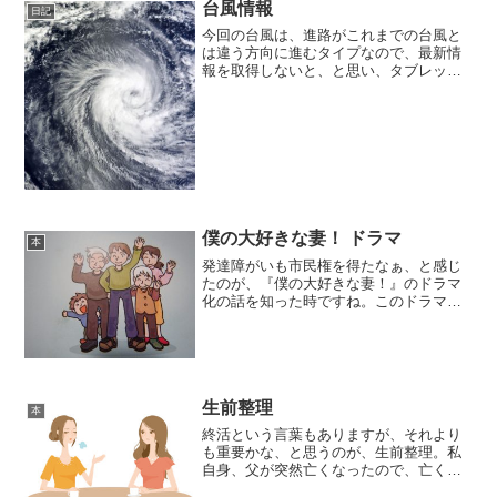
台風情報
日記
今回の台風は、進路がこれまでの台風と
は違う方向に進むタイプなので、最新情
報を取得しないと、と思い、タブレット
でネット検索しても、出てくるのが、日
本地図に載った台風情報ばかり。私とし
ては、自宅のある地域に最接近する時間
帯などが知りたいのに、出...
僕の大好きな妻！ ドラマ
本
発達障がいも市民権を得たなぁ、と感じ
たのが、『僕の大好きな妻！』のドラマ
化の話を知った時ですね。このドラマ
は、ナナトエリと亀山聡が連載中の人気
コミック「僕の妻は発達障害」が原作。
僕の妻は発達障害あらすじは、新婚の夫
婦、知花と悟。引っ越しをし...
生前整理
本
終活という言葉もありますが、それより
も重要かな、と思うのが、生前整理。私
自身、父が突然亡くなったので、亡くな
った父の遺品整理に戸惑った覚えがあり