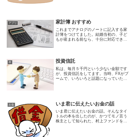
ます。幸い、父は、モノを何でも取って
おくタイプで、しかもきっちりと整理し
ているタイプだったので、...
家計簿 おすすめ
アプリ
これまでアナログのノートに記入する家
計簿をつけてました。結婚当初の、子ど
もが産まれる前なら、十分に対応できた
のですが、さすがに子どもが生まれたあ
とには、買ってきた商品や食材の書かれ
たレシートを見ながら、家計簿をつける
余裕なんて、全くないです...
投資信託
本
私は、毎月５千円という少ない金額です
が、投資信託をしてます。当時、FXがブ
ームで、いろいろと話題になっていた時
期でした。しかし、あくまで個人的な考
えですが、ハイリスクハイリターンとい
うイメージがあり、FXはちょっと手を出
せないなと思ってまし...
いま君に伝えたいお金の話
お金
いま君に伝えたいお金の話。そんなタイ
トルの本を出したのが、かつてモノ言う
株主として知られた、村上ファンドを率
いていた村上世彰さん。そんな方の書い
た本だけに、どういう本かと思ったので
すが、子供向けの本とあって、とてもお