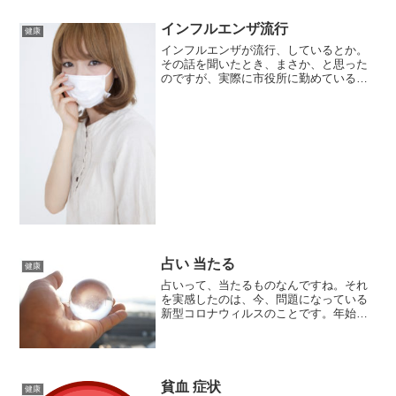
インフルエンザ流行
健康
インフルエンザが流行、しているとか。
その話を聞いたとき、まさか、と思った
のですが、実際に市役所に勤めている方
に聞いたところ、事実なんだそうです。
インフルエンザのピークは過ぎたようで
すが、まだまだ流行している地域もある
そうです。このブログを書...
占い 当たる
健康
占いって、当たるものなんですね。それ
を実感したのは、今、問題になっている
新型コロナウィルスのことです。年始の
ラジオ番組で 、今年は激動の年、どの占
い師さんもそう言っている。そう、言っ
てました。新型コロナウィルスのニュー
スを聞いたりしても、そ...
貧血 症状
健康