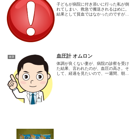
子どもが病院に付き添いに行った私が倒
れてしまい、救急で搬送されるはめに。
結果として貧血ではなかったのですが、
症状としてはこんなカンジでした。お盆
休みということもあり、病院はとても混
雑。予約をしていったものの、進行状況
は45分遅れ。そうこうし...
血圧計 オムロン
健康
体調が良くない妻が、病院の診察を受け
た結果、言われたのが、血圧の高さ。そ
して、経過を見たいので、一週間、朝、
起きてから一時間以内と、寝る前の血圧
を計ってきて、と言われたそうです。そ
して、早速、ドラッグストアに行って、
血圧計を購入。妻によると...