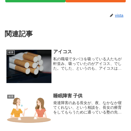
vista
関連記事
アイコス
健康
私の職場でタバコを吸っている人たちが
軒並み、吸っていたのがアイコス、でし
た。でした、というのも、アイコスは電
子タバコとして話題になって吸い始めた
ものの、故障があったりして、新たな電
子タバコに変えたという人もいるので。
では、どんな電子タバコに...
睡眠障害 子供
健康
発達障害のある長女が、夜、なかなか寝
てくれない、という相談を、長女の療育
をしてもらうために通っている塾の先生
にしたところ、返ってきた答えが、布団
の重さではないか、ということでした。
確かに、冬の時期には、なかなか寝ない
という印象はないです。寒...