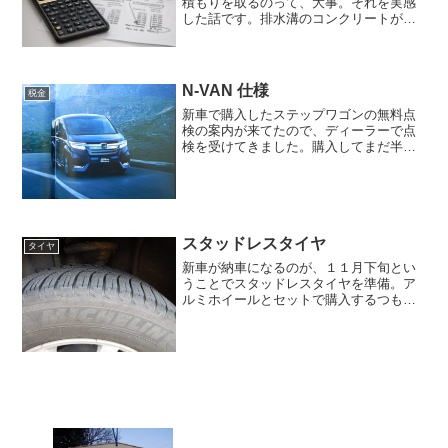
積もりを取るのって、大事。それを実感
した話です。排水溝のコンクリートがか
なり朽ちてきていたので、管理会社を通
じて、大家さんに修理を依頼。すると、
管理会社からは、修理をするなら、そち
らの負担で修理をしてくだ...
N-VAN 仕様
税金
新車で購入したステップワゴンの無料点
検の案内が来てたので、ディーラーで点
検を受けてきました。購入してまだ半年
なので、特に異常というのはありません
でしたが、健康診断ではないけど、定期
的な点検って大事ですよね。ディーラー
の方と話をしていて、出た...
スタッドレスタイヤ
タイヤ
新車が納車になるのが、１１月下旬とい
うことでスタッドレスタイヤを準備。ア
ルミホイールとセットで購入するつもり
だったので、いくつかのネットショップ
で値段を見てみたところ、すべて１０万
円越えの価格。たまたま家に来ていたオ
ートバックスのダイレクト...