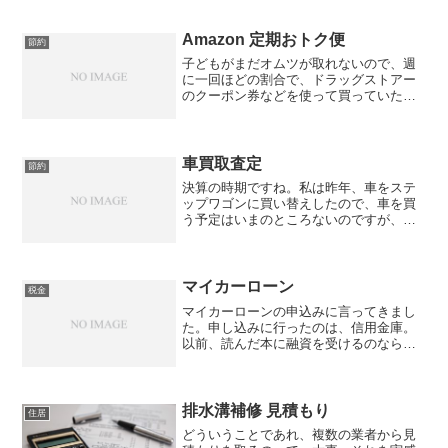
Amazon 定期おトク便
節約
子どもがまだオムツが取れないので、週
に一回ほどの割合で、ドラッグストアー
のクーポン券などを使って買っていたの
ですが、そのドラッグストアーで取り扱
わなくなってしまった時に見つけたの
が、Amazonの定期おトク便。価格は変動
するのでしょうが、当...
車買取査定
節約
決算の時期ですね。私は昨年、車をステ
ップワゴンに買い替えしたので、車を買
う予定はいまのところないのですが、車
を運転していて、商談していたディーラ
ーの前を通ると、つい商談していたころ
のことを思い出します。私の以前乗って
いた車は、走行距離が３０...
マイカーローン
税金
マイカーローンの申込みに言ってきまし
た。申し込みに行ったのは、信用金庫。
以前、読んだ本に融資を受けるのなら、
信用金庫のほうが良いという話が載って
いて、その本を読んだあと、地元の信用
組合に口座を開設しました。マイカーロ
ーンを申し込むにあたり、...
排水溝補修 見積もり
住居
どういうことであれ、複数の業者から見