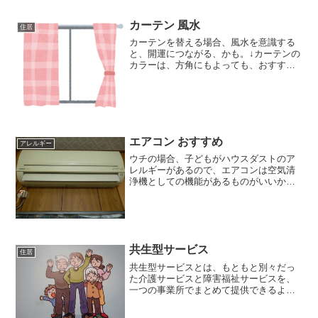
る場合。そして、二つ目...
カーテン 風水
住居
カーテンを替える場合、風水を意識する
と、開運につながる、かも。↓カーテンの
カラーは、方角にもよっても、おすすめ
のカラーは変わってきますが、一般的に
運気を上げる色と言われているのは、以
下の通り。恋愛運：ピンク金運：イエロ
ー仕事運：ブルー健康：...
エアコン おすすめ
アレルギー
ウチの場合、子どもがハウスダストのア
レルギーがあるので、エアコンは空気清
浄機としての機能があるものがいいか
な、と思っています。実際、空気清浄機
は一台購入して使っています。↓空気清浄
機 シャープ空気清浄機というと、ダイキ
ン製品が有名ですが、ウ...
共生型サービス
住居
共生型サービスとは、もともと別々だっ
た介護サービスと障害福祉サービスを、
一つの事業所でまとめて提供できるよう
にした制度で、2018年に始まったそうで
す。（私自身、最近知ったのですが）つ