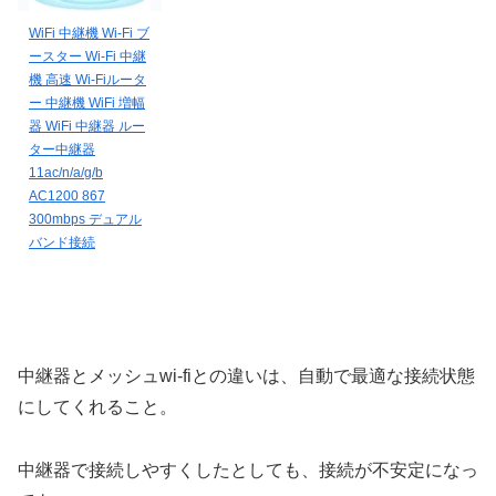
WiFi 中継機 Wi-Fi ブ
ースター Wi-Fi 中継
機 高速 Wi-Fiルータ
ー 中継機 WiFi 増幅
器 WiFi 中継器 ルー
ター中継器
11ac/n/a/g/b
AC1200 867
300mbps デュアル
バンド接続
中継器とメッシュwi-fiとの違いは、自動で最適な接続状態
にしてくれること。
中継器で接続しやすくしたとしても、接続が不安定になっ