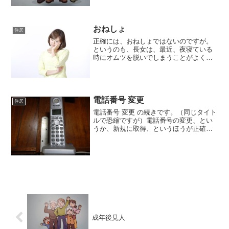
まり、最近始まったサービスではなく、
始まってから7年経過...
おねしょ
住居
正確には、おねしょではないのですが。
というのも、長女は、最近、夜寝ている
時にオムツを脱いでしまうことがよくあ
ります。しかも、２回。その程度が最近
ひどくて、寝始めの深夜１２時ころに、
１回。その時、長女が起き上がって、部
屋の電気をつけたり、階段...
電話番号 変更
住居
電話番号 変更 の続きです。（同じタイト
ルで恐縮ですが）電話番号の変更、とい
うか、新規に取得、というほうが正確か
もしれませんが、工事、終了しました。
工事そのものは１時間もかからなかった
ようです（妻が対応したので、詳細がわ
からない）。そして、...
成年後見人