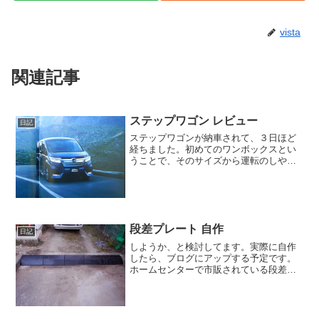
vista
関連記事
ステップワゴン レビュー
日記
ステップワゴンが納車されて、３日ほど
経ちました。初めてのワンボックスとい
うことで、そのサイズから運転のしやす
さが気になっていたところですが、とて
も運転しやすいです。妻も何度か運転し
てますが、私でも乗れると言ってます。
女性の方は、大きいサイズ...
段差プレート 自作
日記
しようか、と検討してます。実際に自作
したら、ブログにアップする予定です。
ホームセンターで市販されている段差プ
レートを購入したのですが、傾斜がきつ
く、車が段差を乗り越えるたびに衝撃が
激しく、しかも、ハラを擦ることも。な
るべくハラを擦らないよう...