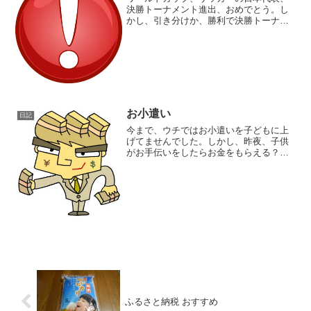
決勝トーナメント進出、おめでとう。し
かし、引き分けか、勝利で決勝トーナメ
ント進出という条件のポーランド戦。し
かし、ポーランドに敗北しても、決勝ト
ーナメント進出とは、意外な展開でした
ね。勝ち点も、得失点差も...
お小遣い
日記
今まで、ウチではお小遣いを子どもに上
げてませんでした。しかし、昨夜、子供
がお手伝いをしたらお金をもらえる？と
聞いてきたので、妻と相談して、お小遣
いを上げることに。おこづかいの金額
は、大した金額ではないので、子どもに
してみればとっても物足りな...
ふるさと納税 おすすめ