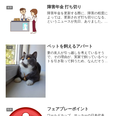
障害年金 打ち切り
健康
障害年金を更新する際に、障害の程度に
よっては、更新されず打ち切りになる、
というニュースが先日、ありました。障
害年の打ち切りという話が出たのは、地
域によって、障害年金を受給できる障害
の程度に、差があることがわかったた
め、です。しかし、そのニュ...
ペットを飼えるアパート
日記
妻の友人が引っ越しを考えているそう
で、その理由が、実家で飼っているペッ
トを引き取って飼うため、なんだそうで
す。しかし、ペットを飼えるアパートと
いうのは少ないとのこと。特に、その方
の場合、飼うペットが二匹なので、そう
なるとほとんど皆無に近いん...
フェアプレーポイント
動画
ワールドカップ、サッカーの日本代表、