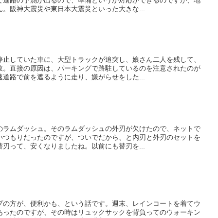
。阪神大震災や東日本大震災といった大きな...
停止していた車に、大型トラックが追突し、娘さん二人を残して、
故。直接の原因は、パーキングで路駐しているのを注意されたのが
道路で前を遮るように走り、嫌がらせをした...
のラムダッシュ。そのラムダッシュの外刃が欠けたので、ネットで
いつもりだったのですが、ついでだから、と内刃と外刃のセットを
刃って、安くなりましたね。以前にも替刃を...
プの方が、便利かも、という話です。週末、レインコートを着てウ
あったのですが、その時はリュックサックを背負ってのウォーキン