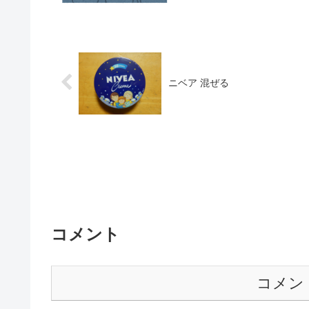
ニベア 混ぜる
コメント
コメン