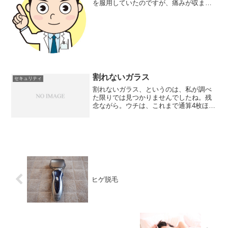
を服用していたのですが、痛みが収まら
ないので、精密検査を受けることに。病
院で、紹介状を書いてもらったのは、家
の近くの総合病院。妻は、家から近いと
いう理由で、その病院の紹...
割れないガラス
セキュリティ
割れないガラス、というのは、私が調べ
た限りでは見つかりませんでしたね。残
念ながら。ウチは、これまで通算4枚ほ
ど、窓ガラスを子どもが割っています。
前回は久しぶりでしたが、立て続けに割
ったこともあります。窓ガラスの交換
は、1枚2～3万円ほどかか...
ヒゲ脱毛