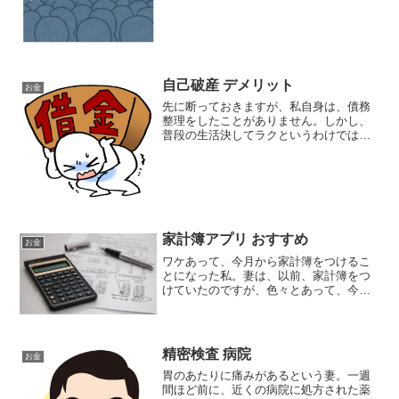
ました。で、気になるのが、障害年金。
障害年金については、年金という形では
なく、障害手当金とい...
自己破産 デメリット
お金
先に断っておきますが、私自身は、債務
整理をしたことがありません。しかし、
普段の生活決してラクというわけではな
いので、万一のため、ということのため
に、債務整理のことを調べたことがあり
ます。債務整理には任意整理、特定調
停、個人再生、自己破産とい...
家計簿アプリ おすすめ
お金
ワケあって、今月から家計簿をつけるこ
とになった私。妻は、以前、家計簿をつ
けていたのですが、色々とあって、今は
つけてません。だけど、しょっちゅう、
「お金がない、お金がない。」と言って
ます。しかし、現状を把握しないと、
「お金がない」原因というか...
精密検査 病院
お金
胃のあたりに痛みがあるという妻。一週
間ほど前に、近くの病院に処方された薬