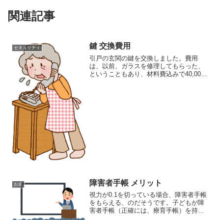
関連記事
鍵 交換費用
セキュリティ
引戸の玄関の鍵を交換しました。費用
は、以前、ガラスを修理してもらった、
ということもあり、材料費込みで40,000
円のところ、１割引いてもらったので、
36,000円ほど。連絡をしたのは昼だった
のですが、業者の方がみえたのは、夕方6
時過ぎでした...
障害者手帳 メリット
お金
視力が0.1を切っている場合、障害者手帳
をもらえる、のだそうです。子どもが障
害者手帳（正確には、療育手帳）を持っ
ているにも関わらず、それを初めて知り