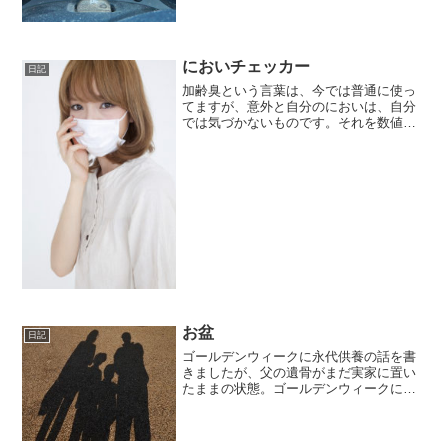
です。新型のスパーダとくれば、ハイブ
リッドを思い浮かべる人もいるでしょう
が、ハイブリッドではありませ...
においチェッカー
日記
加齢臭という言葉は、今では普通に使っ
てますが、意外と自分のにおいは、自分
では気づかないものです。それを数値と
して、教えてくれるのが、タニタから発
売されたにおいチェッカー。タニタのサ
イトによると、女性はにおいに敏感だと
か、ニオイは記憶に残りや...
お盆
日記
ゴールデンウィークに永代供養の話を書
きましたが、父の遺骨がまだ実家に置い
たままの状態。ゴールデンウィークに家
族会議をしたあと、すぐに調べて、業者
さんがいくつかあることまでは調べたの
ですが、それ以降、つい忙しくて、その