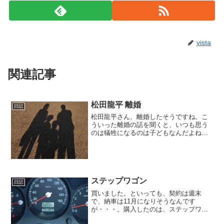
vista
関連記事
松田龍平 離婚
日記
松田龍平さん、離婚したそうですね。こ
ういった離婚の話を聞くと、いつも思う
のは犠牲になるのは子どもなんだよね、
ということ。話し合いを重ねた結果の円
満離婚という話のようで、慰謝料は発生
せず、親権も非公表だとか。今後、松田
龍平さんと、離婚した太田...
ステップワゴン
日記
買いました。といっても、契約は週末
で、納車は11月になりそうなんです
が・・・。購入したのは、ステップワゴ
ンスパーダ。マイナーチェンジした新型