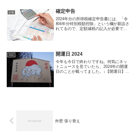
ままに・・・。お盆、とい...
確定申告
お金
2024年分の所得税確定申告書には、「令
和6年分特別税額控除」という欄が新設さ
れてるので、定額減税の記入が必要で
す。↓ 令和6年分所得税の定額減税 - 国税
庁定額減税は、1人あたり所得税3万円と
住民税1万円の計4万円が減税される、と
いうもの...
開運日 2024
日記
今年も今日で終わりですね。何気にネッ
トニュースを見ていたら、2024年の開運
日のことが載ってました。↓【開運日】
2024年1月は元日から最強! 一粒万倍日・
天赦日・天恩日の3つが重なるそれを見る
と、2024年の開運日は、元旦の1月1日が
開運...
外壁 張り替え