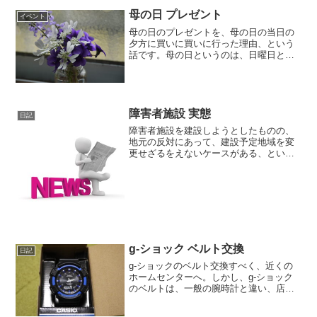
母の日 プレゼント
イベント
母の日のプレゼントを、母の日の当日の
夕方に買いに買いに行った理由、という
話です。母の日というのは、日曜日とい
うのが定番。そして、日曜日といえば、
毎週サザエさんや鉄腕DASH、そして世
界の果てまで行ってQが放送される日で
もあります。事件（？）...
障害者施設 実態
日記
障害者施設を建設しようとしたものの、
地元の反対にあって、建設予定地域を変
更せざるをえないケースがある、という
ニュースをみました。しかも、建設につ
いては、業者まかせで、実態を把握して
いないことも明らかになりました。ニュ
ースの記事を読み進めてい...
g-ショック ベルト交換
日記
g-ショックのベルト交換すべく、近くの
ホームセンターへ。しかし、g-ショック
のベルトは、一般の腕時計と違い、店頭
に置かれてませんでした。↓e-casio
ONLINE SHOPPING サービス内容につい