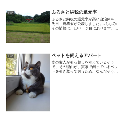
て バンド交換・修理そのため、サー
ビ...
ふるさと納税の還元率
日記
ふるさと納税の還元率が高い自治体を、
先日、総務省が公表しました。↓ちなみに
その情報は、10ページ目にあります。し
かし、それらの自治体も決して、総務省
の通達を無視しているわけではなく、返
礼品のために設備投資をしている業者も
あるので、改善するに...
ペットを飼えるアパート
日記
妻の友人が引っ越しを考えているそう
で、その理由が、実家で飼っているペッ
トを引き取って飼うため、なんだそうで
す。しかし、ペットを飼えるアパートと
いうのは少ないとのこと。特に、その方
の場合、飼うペットが二匹なので、そう
なるとほとんど皆無に近いん...