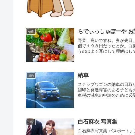
らでぃっしゅぼーや お
健康
野菜、高いですね。妻が先日
個で１９８円だったとか。白
うのはよく耳にして理解はして
納車
節約
ステップワゴンの納車の日取
認印と発達障害のある子ども
車税の減免の申請のために必要
白石麻衣 写真集
日記
白石麻衣写真集 パスポート、