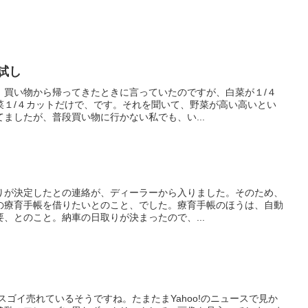
試し
、買い物から帰ってきたときに言っていたのですが、白菜が１/４
菜１/４カットだけで、です。それを聞いて、野菜が高い高いとい
ましたが、普段買い物に行かない私でも、い...
りが決定したとの連絡が、ディーラーから入りました。そのため、
の療育手帳を借りたいとのこと、でした。療育手帳のほうは、自動
、とのこと。納車の日取りが決まったので、...
スゴイ売れているそうですね。たまたまYahoo!のニュースで見か