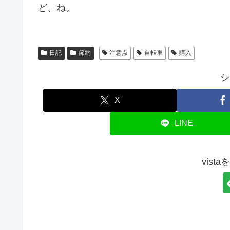
ど、ね。
日記
節約
注意点
自転車
購入
シ
X
LINE
vist