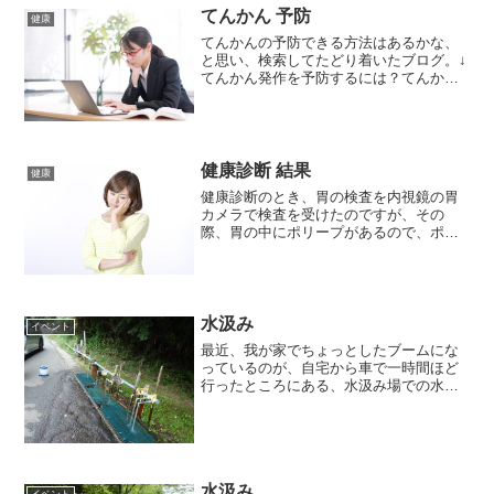
てんかん 予防
健康
てんかんの予防できる方法はあるかな、
と思い、検索してたどり着いたブログ。↓
てんかん発作を予防するには？てんかん
と気圧変化の関係これを読むと、記録を
取るのがおすすめ、と書いてありまし
た。記録を取り続けることで、てんかん
の発症するタイミングや傾...
健康診断 結果
健康
健康診断のとき、胃の検査を内視鏡の胃
カメラで検査を受けたのですが、その
際、胃の中にポリープがあるので、ポリ
ープを切除して調べるとのこと。その健
診の結果が、届いたのですが、詳細を見
て、ちょっとヤバいかもと思いました。
胃のポリープ自体は、問題な...
水汲み
イベント
最近、我が家でちょっとしたブームにな
っているのが、自宅から車で一時間ほど
行ったところにある、水汲み場での水汲
み。ほぼ毎週のように水汲みに行ってま
す。しかし、毎週のように水汲みに行っ
ていて思うのが、それだったらウォータ
ーサーバーを買ったほうが...
水汲み