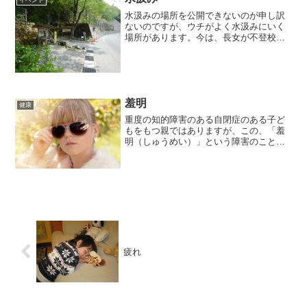
イベント
水汲みの場所を公開できないのが申し訳
ないのですが、ウチがよく水汲みにいく
場所があります。今は、長女が不登校と
いうこともあり、家族で水汲み、という
ことができないので、時々妻が水汲みに
行っています。週末の早朝、妻が水汲み
に行ったところ、朝７時前...
羞明
健康
重度の知的障害のある自閉症のある子ど
もをもつ親ではありますが、この、「羞
明（しゅうめい）」という障害のこと
は、恥ずかしながら知りませんでした。
しかも、厚生労働省の障害者総合福祉推
進事業で、「羞明（まぶしさ）等の症状
により日常生活に困難を来し...
疲れ