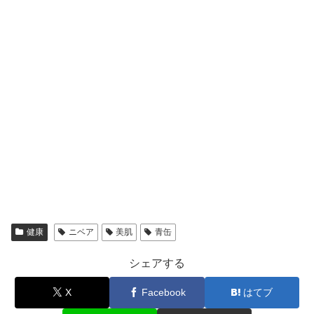
健康
ニベア
美肌
青缶
シェアする
X
Facebook
はてブ