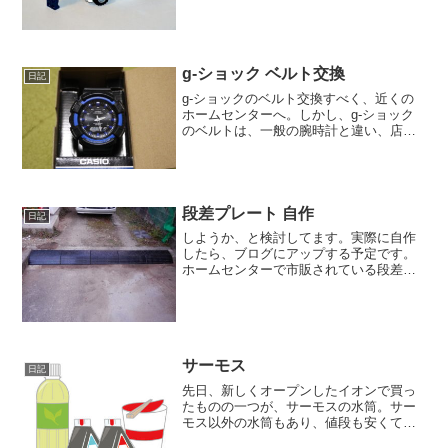
も、この罰金。軽自動車であっても、普
通自動車であっても、同じ金額なんです
ね。今回、罰金を支払うことになって、
初めて知りました。私の場...
g-ショック ベルト交換
日記
g-ショックのベルト交換すべく、近くの
ホームセンターへ。しかし、g-ショック
のベルトは、一般の腕時計と違い、店頭
に置かれてませんでした。↓e-casio
ONLINE SHOPPING サービス内容につい
て バンド交換・修理そのため、サー
ビ...
段差プレート 自作
日記
しようか、と検討してます。実際に自作
したら、ブログにアップする予定です。
ホームセンターで市販されている段差プ
レートを購入したのですが、傾斜がきつ
く、車が段差を乗り越えるたびに衝撃が
激しく、しかも、ハラを擦ることも。な
るべくハラを擦らないよう...
サーモス
日記
先日、新しくオープンしたイオンで買っ
たものの一つが、サーモスの水筒。サー
モス以外の水筒もあり、値段も安くて良
いのだけど、長く使っていると、どうし