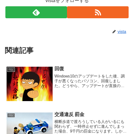
vistaをフォローする
vista
関連記事
回復
日記
Windows10のアップデートをした後、調
子が悪くなったパソコン、回復しまし
た。どうやら、アップデートが直接の原
因だったわけではなく、ウィルスが原因
だったようです。見落としていたセキュ
リティソフトからの通知メールに気づ
き、バージョンアップ...
交通違反 罰金
日記
横断歩道で渡ろうしている人がいるにも
関わらず、一時停止せずに進んでしまっ
た場合、9千円の罰金になります。しか