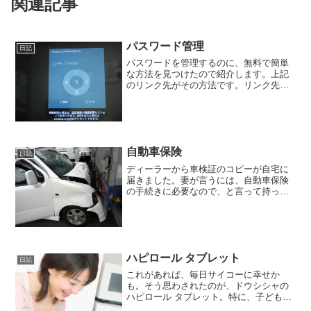
関連記事
パスワード管理
日記
パスワードを管理するのに、無料で簡単
な方法を見つけたので紹介します。上記
のリンク先がその方法です。リンク先が
削除される可能性もあるので、簡単に説
明すると、パスワードを管理しているエ
クセルのファイルを、クラウドで保存す
る、というもの。クラウド...
自動車保険
日記
ディーラーから車検証のコピーが自宅に
届きました。妻が言うには、自動車保険
の手続きに必要なので、と言って持って
きたとのこと。私から別に車検証を納車
前に持ってきてと言った覚えはないので
変だなと思いつつ、でも確かに自動車保
険の手続きは必要なので、...
ハピロール タブレット
日記
これがあれば、毎日サイコーに幸せか
も。そう思わされたのが、ドウシシャの
ハピロール タブレット。特に、子どもで
も作れる、というのがミソですね。（作