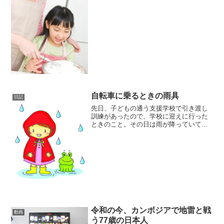
るのは、アイスですが）
自転車に乗るときの雨具
日記
先日、子どもの通う支援学校で引き渡し
訓練があったので、学校に迎えに行った
ときのこと。その日は雨が降っていて、
町中を自転車で走っている人も何人かい
たのですが、よく見ると、ほとんどの人
がポンチョを着て、自転車に乗っていま
した。ポンチョというのは...
令和の今、カンボジアで地雷と戦
動画
う77歳の日本人