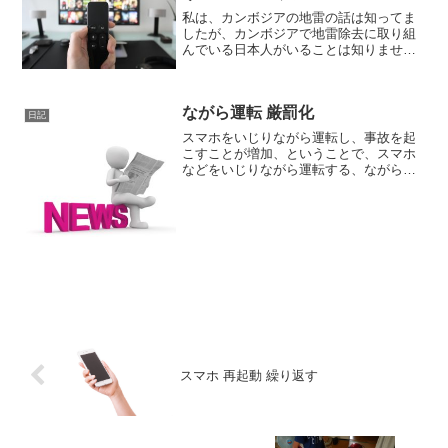
私は、カンボジアの地雷の話は知ってま
したが、カンボジアで地雷除去に取り組
んでいる日本人がいることは知りません
でした。しかも、それが過去の話ではな
く、令和の今でも行われていて、それが
77歳という高齢であることも、この動画
ながら運転 厳罰化
を見て、初めて知りまし...
日記
スマホをいじりながら運転し、事故を起
こすことが増加、ということで、スマホ
などをいじりながら運転する、ながら運
転が厳罰化。改正の内容としては、反則
金や罰金、そして反則点数がおよそ3倍
に。例えば、携帯電話を使用していた場
合の罰金は、普通車で18...
スマホ 再起動 繰り返す