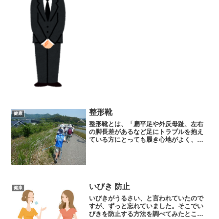
なんとか済ませたものの、問題が遺骨の
こと。父が、生前亡くなったあとのこと
を何も言わずに、突然亡くなっ...
整形靴
健康
整形靴とは、「扁平足や外反母趾、左右
の脚長差があるなど足にトラブルを抱え
ている方にとっても履き心地がよく、歩
行をサポートするための医療目的の靴の
こと」（ より 引用）です。私も、
nhkのテレビ番組の中で紹介されていた
のを見て、初めて知りまし...
いびき 防止
健康
いびきがうるさい、と言われていたので
すが、ずっと忘れていました。そこでい
びきを防止する方法を調べてみたとこ