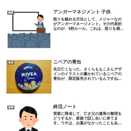
即答だったので、二の句が...
アンガーマネジメント 子供
健康
怒りを鎮める方法として、メジャーなの
がアンガーマネージメント。その代表的
なのが、6秒ルール。これは、怒りを感じ
たら6秒間数える、というもの。人間の怒
りのピークは約6秒と言われていて、6秒
数えることで冷静さを取り戻すことがで
きる、という考えに...
ニベアの青缶
健康
先日亡くなった、さくらももこさんデザ
インのイラストの書かれているニベアの
青缶が、限定販売されているんですね。
ニベアといえば、意外と知られてないの
ですが、2万円近くもする高級クリーム、
ドゥ・ラ・メールの『クレーム ドゥ・
ラ・メール』と成分が酷...
終活ノート
健康
実家に帰省して、亡き父の遺骨の整理を
どうするか、家族で話し合いに来てま
す。ウチは、お墓がなかったこともあ
り、家族葬で葬式を挙げたので、葬式は