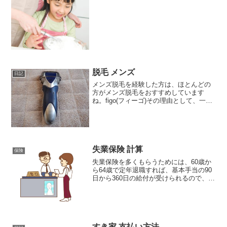
脱毛 メンズ
日記
メンズ脱毛を経験した方は、ほとんどの
方がメンズ脱毛をおすすめしています
ね。figo(フィーゴ)その理由として、一番
大きいのが、時短につながる、というも
の。私自身、ヒゲが濃いほうなので、毎
日の髭剃りには時間がかかっています。
だいたい、毎朝10...
失業保険 計算
保険
失業保険を多くもらうためには、60歳か
ら64歳で定年退職すれば、基本手当の90
日から360日の給付が受けられるので、良
いようです。（日数そのものは退職理由
や働いていた期間にもよりますが）↓定年
後は失業保険をもらうためにバイト生活
では、65歳...
すき家 支払い方法