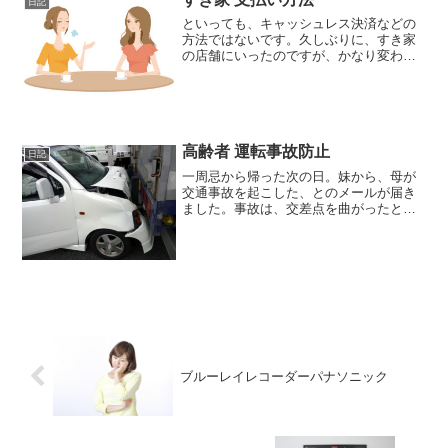
日記
といっても、キャッシュレス決済などの
方法ではないです。久しぶりに、すき家
の店舗にいったのですが、かなり変わっ
ていてビックリした、そういう話です。
まず、メニューを見るのがタブレットに
なっていて、当然注文もタブレットか
ら。そして、食事が終わり、...
高齢者 運転事故防止
日記
一周忌から帰った次の日。妹から、母が
交通事故を起こした、とのメールが届き
ました。事故は、交差点を曲がったとき
に、横断歩道を渡っていた歩行者を跳ね
てしまったというもの。母は、年齢も７
５歳を過ぎていて、いわゆる高齢者ドラ
イバー。妹からのメールで...
ブルーレイレコーダーパナソニック