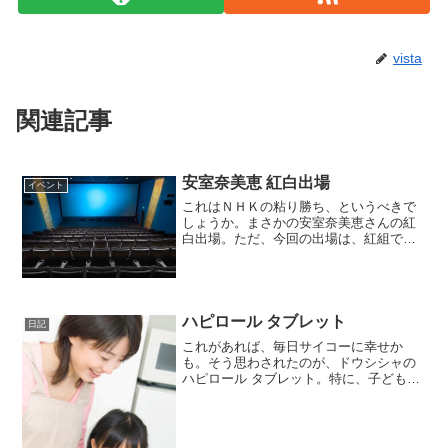
vista
関連記事
安室奈美恵 紅白出場
イベント
これはＮＨＫの粘り勝ち、というべきで
しょうか。まさかの安室奈美恵さんの紅
白出場。ただ、今回の出場は、紅組でも
なく、白組でもなく、特別出演歌手とし
て出場するそうです。しかし、ネット上
では、アムラーとして知られるイモトア
ヤコさんへの同情の声も上...
ハピロール タブレット
日記
これがあれば、毎日サイコーに幸せか
も。そう思わされたのが、ドウシシャの
ハピロール タブレット。特に、子どもで
も作れる、というのがミソですね。（作
るのは、アイスですが）