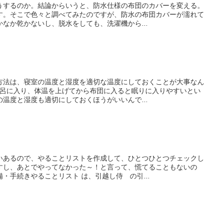
うするのか。結論からいうと、防水仕様の布団のカバーを変える。
す。そこで色々と調べてみたのですが、防水の布団カバーが濡れて
なか乾かないし、脱水をしても、洗濯機から...
方法は、寝室の温度と湿度を適切な温度にしておくことが大事なん
風呂に入り、体温を上げてから布団に入ると眠りに入りやすいとい
温度と湿度も適切にしておくほうがいいんで...
いあるので、やることリストを作成して、ひとつひとつチェックし
すし、あとでやってなかった～！と言って、慌てることもないの
・手続きやることリスト は、引越し侍 の引...