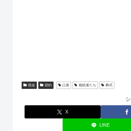
税金
節約
口座
相続者たち
葬式
シ
X
LINE