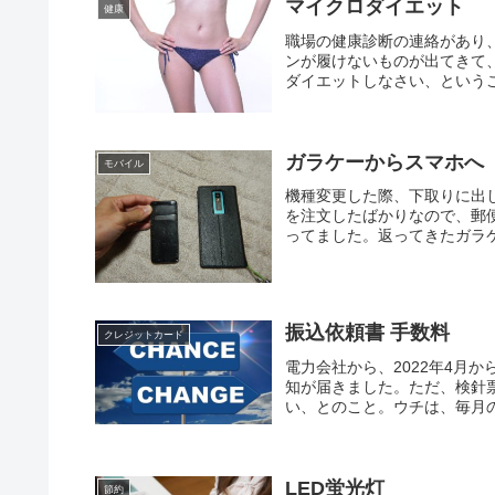
マイクロダイエット
健康
職場の健康診断の連絡があり
ンが履けないものが出てきて
ダイエットしなさい、というこ
ガラケーからスマホへ
モバイル
機種変更した際、下取りに出
を注文したばかりなので、郵
ってました。返ってきたガラケ
振込依頼書 手数料
クレジットカード
電力会社から、2022年4月
知が届きました。ただ、検針
い、とのこと。ウチは、毎月の
LED蛍光灯
節約