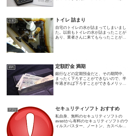
は、これまでチューリッヒの自動車保険
に加入していたのですが、実際に見積も
りをしてビックリ。なんと、９万円近く
の保険料になってしまいま...
トイレ 詰まり
住居
自宅のトイレの水が詰まってしまいまし
た。以前もトイレの水が詰まったことが
あり、業者さんに来てもらったことがあ
ります。その時言われたのが、ウチのト
イレの配管は急角度で曲がっているの
で、詰まりやすいということ。それ以
来、気をつけてはいて、たまに...
定額貯金 満期
節約
銀行などの定期預金だと、その期間中、
まったく下ろすことができないので、半
年過ぎれば下ろすことができるメリット
があるので、郵便局の定額貯金を利用し
ています。その定額貯金が10年の満期を
迎える、ということで郵便局から通知が
届きました。しかも、4...
セキュリティソフト おすすめ
アプリ
私自身、無料のセキュリティソフトの
avastから有料のセキュリティソフトのウ
ィルスバスター、ノートン、カスペルス
キーなど、色々と使ってきましたが、そ
のなかで一番オススメなのはEsetです