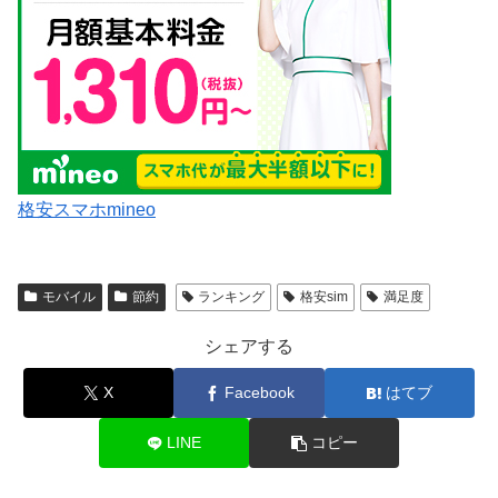
格安スマホmineo
モバイル
節約
ランキング
格安sim
満足度
シェアする
X
Facebook
はてブ
LINE
コピー