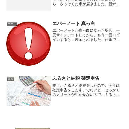
ら、さっそくお米が届きました。新米で
す。ただ、その新米を受け取った後に知
ったのですが、お米の返礼率がもっと高
い自治体があったことを知り、少しショ
ックを受けてます。私の場合...
エバーノート 真っ白
アプリ
エバーノートが真っ白になった場合、一
度サインアウトしてから、もう一度ログ
インすると、表示されました。仕事で使
っているエバーノート。スマホやタブレ
ット、そしてpcでも使うことができ、重
宝しているのですが、アップデートした
pcのエバーノートが真...
ふるさと納税 確定申告
税金
昨年、ふるさと納税をしたので、今年は
確定申告をします。でないと、せっかく
のメリットが生かせないので。ふるさと
納税の確定申告をするときに、必要な書
類がふるさと納税をしたことを証明する
書類。それがないと、ふるさと納税をし
たことが税務署で確認でき...