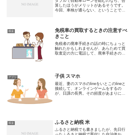
ダブルで自動車ローンを組むのなら、合
算したほうがメリットがあるそうです。
今回、車検が通らない、ということで廃
車にした軽自動車。しかし、それは私の
出勤するときの大事な足。なので、車を
買い換えることになりました。ただ、ウ
チは3年前に新車を購入し...
免税車の買取するときの注意すべ
税金
きこと
免税者の廃車手続きの話の時にちょっと
触れたかもしれませんが、あらためて買
取査定の方に電話して、廃車手続きのこ
となどを聞いてみました。すると、免税
車ということだったので、契約書には自
動車税はかからないということになって
いる、そのため、新車に自...
子供 スマホ
アプリ
最近、妻のスマホのlineをいとこのlineと
接続して、オンラインゲームをするの
が、日課の長男。その頻度があまりにも
多いので、妻は自分のスマホが使えず、
イライラモード。長男には、キッズ携帯
を持たせていますが、それにはlineはあり
ません。長...
ふるさと納税 米
税金
ふるさと納税でも書きましたが、先日行
ったふるさと納税で寄付した自治体か