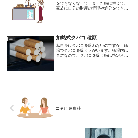
をできなくなってしまった時に備えて、
家族に自分の財産の管理や処分をできる
権限を与えておく方法」のこと（ から引
用）。似たような制度として、成年後見
制度という方法もあります。しかし、成
年後見人制度は、一度始...
加熱式タバコ 種類
日記
私自身はタバコを吸わないのですが、職
場でタバコを吸う人がいます。職場内は
禁煙なので、タバコを吸う時は指定され
ている場所で吸っているのですが、最近
ではタバコと言っても、今まであったよ
うな紙巻タバコではなく、加熱式タバコ
が増えているようです。特...
ニキビ 皮膚科