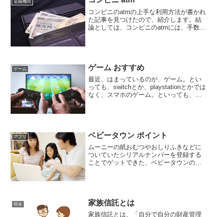
金融機関
コンビニのatmの上手な利用方法が書かれ
た記事を見つけたので、紹介します。結
論としては、コンビニのatmには、手数料
がかかるので、手数料のかからない方法
を選ぶようにしましょう、という内容で
した。では、手数料のかからない方法と
は、というと、都...
ゲーム おすすめ
ゲーム
最近、はまっているのが、ゲーム。とい
っても、switchとか、playstationとかでは
なく、スマホのゲーム。といっても、単
なるゲームではありません。なんと、お
金を稼ぐことができるゲームなんです。
（ちなみに、私が今、プレイしているの
は、...
ベビータウン ポイント
アプリ
ムーニーの紙おむつやおしりふきなどに
ついていたシリアルナンバーを登録する
ことでゲットできた、ベビータウンのポ
イント。2020年7月から、アプリでポイン
ト登録できるようになりました。アプリ
の名前も、チーム ムーニーポイントプロ
グラムに変更にな...
家族信託とは
税金
家族信託とは、「自分で自分の財産管理