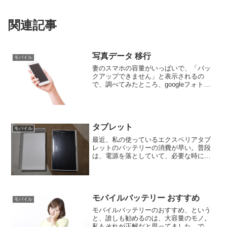
関連記事
写真データ 移行
モバイル
妻のスマホの容量がいっぱいで、「バッ
クアップできません」と表示されるの
で、調べてみたところ、googleフォトの
容量が、上限オーバーでした。そのた
め、googleフォトのデータを移行しよう
としたのですが、移行すると、撮影した
日付がわからなく...
タブレット
モバイル
最近、私の使っているエクスペリアタブ
レットのバッテリーの消費が早い。普段
は、電源を落としていて、必要な時に電
源を入れて使う、といった使い方をして
います。そのような使い方であれば、1週
間くらいは余裕でもちました。しかし、
今は2、３日でバッテリ...
モバイルバッテリー おすすめ
モバイル
モバイルバッテリーのおすすめ、という
と、誰しも勧めるのは、大容量のモノ。
私もそれが正解だと思ってました。で