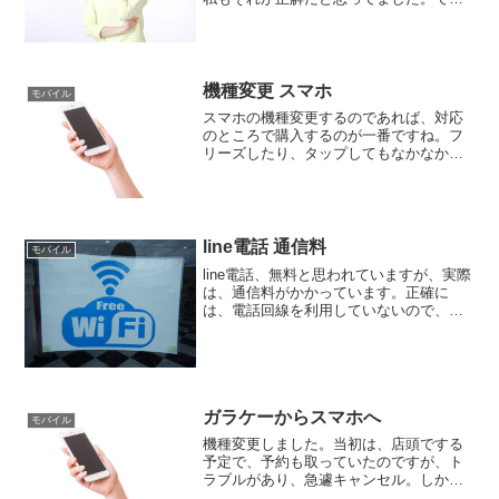
も、必ずしもそうではない、と思うよう
になりました。理由としては、大容量の
モバイルバッテリーは、一度に２台以上
充電できるとか、いうのがメ...
機種変更 スマホ
モバイル
スマホの機種変更するのであれば、対応
のところで購入するのが一番ですね。フ
リーズしたり、タップしてもなかなか反
応しない、妻のスマホ。機種変更をした
いと思っているものの、近所のショップ
は店員の対応が良くないのでイヤ、との
こと。それなら、安い料金...
line電話 通信料
モバイル
line電話、無料と思われていますが、実際
は、通信料がかかっています。正確に
は、電話回線を利用していないので、通
話料はかかってないのですが、ネット回
線を利用しているので、通信料はかかっ
ている。だから、正確には無料、ではな
いんです。だから、l...
ガラケーからスマホへ
モバイル
機種変更しました。当初は、店頭でする
予定で、予約も取っていたのですが、ト
ラブルがあり、急遽キャンセル。しか
し、スマホへ変える気、満々で、今年の