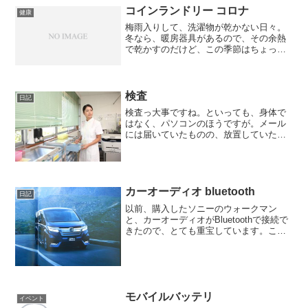
コインランドリー コロナ
健康
梅雨入りして、洗濯物が乾かない日々。
冬なら、暖房器具があるので、その余熱
で乾かすのだけど、この季節はちょっと
難しいですよね。うちに乾燥機があれば
いいのだけど、ないので、いつもならコ
インランドリー通い。しかし、コロナの
影響を考えると、ちょっと...
検査
日記
検査っ大事ですね。といっても、身体で
はなく、パソコンのほうですが。メール
には届いていたものの、放置していたセ
キュリティソフトからのメールがあり、
ふと気になって開いてみたら、ソフトそ
のものが新しいバージョンにアップされ
るので、今までのものをア...
カーオーディオ bluetooth
日記
以前、購入したソニーのウォークマン
と、カーオーディオがBluetoothで接続で
きたので、とても重宝しています。これ
までは、CDをカーオーディオで聞いてい
たのですが、それだとどうしても、同じ
曲を何度も聞くことになります。しか
し、ウォークマン...
モバイルバッテリ
イベント