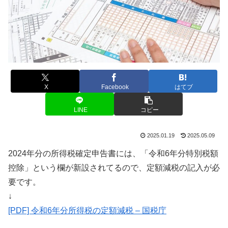
X
Facebook
はてブ
LINE
コピー
2025.01.19
2025.05.09
2024年分の所得税確定申告書には、「令和6年分特別税額
控除」という欄が新設されてるので、定額減税の記入が必
要です。
↓
[PDF] 令和6年分所得税の定額減税 – 国税庁