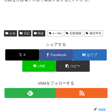
お金
日記
税金
e―tax
定額減税
確定申告
シェアする
X
Facebook
はてブ
LINE
コピー
vistaをフォローする
vista