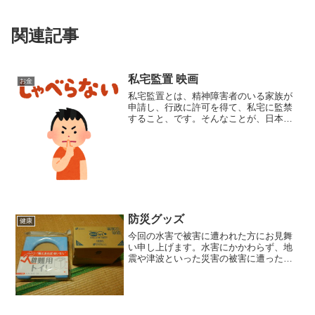
関連記事
私宅監置 映画
お金
私宅監置とは、精神障害者のいる家族が
申請し、行政に許可を得て、私宅に監禁
すること、です。そんなことが、日本
で、数十年前まで行われていたことを、
恥ずかしながら知りませんでした。そん
な私宅監置の、ドキュメンタリー映画が
制作されているとのこと。制...
防災グッズ
健康
今回の水害で被害に遭われた方にお見舞
い申し上げます。水害にかかわらず、地
震や津波といった災害の被害に遭ったと
き、一番重要なもの、それは水です。私
は、学生のころ登山をしていたのです
が、行く山によっては水を全く補充でき
ない場所もありました。そう...