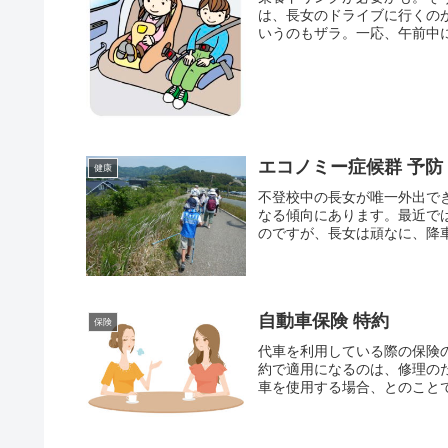
は、長女のドライブに行くの
いうのもザラ。一応、午前中に
エコノミー症候群 予防
健康
不登校中の長女が唯一外出で
なる傾向にあります。最近で
のですが、長女は頑なに、降車
自動車保険 特約
保険
代車を利用している際の保険
約で適用になるのは、修理の
車を使用する場合、とのことで