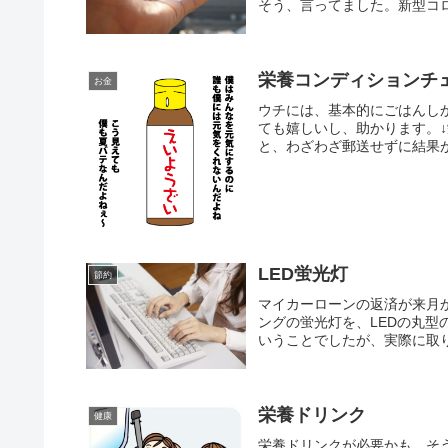
そう、言ってました。新型コロ
栄養コンディションチ
お金
ウチには、基本的にごはんし
ても嬉しいし、助かります。
と、わざわざ郵送せずに結果が
LED蛍光灯
節約
マイカーローンの返済が来月
ングの蛍光灯を、LEDの丸
いうことでしたが、実際に取り
栄養ドリンク
健康
栄養ドリンクが必要かも。そ