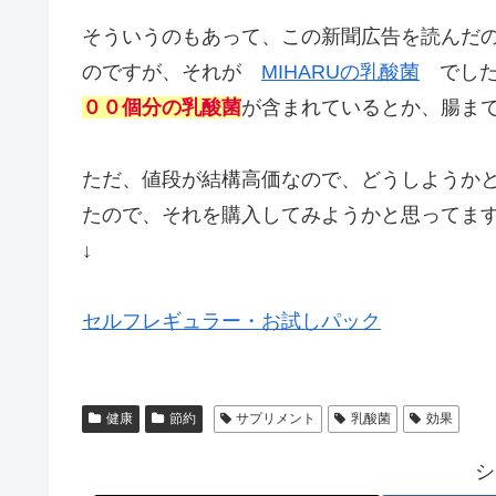
そういうのもあって、この新聞広告を読んだ
のですが、それが
MIHARUの乳酸菌
でした
００個分の乳酸菌
が含まれているとか、腸ま
ただ、値段が結構高価なので、どうしようか
たので、それを購入してみようかと思ってま
↓
セルフレギュラー・お試しパック
健康
節約
サプリメント
乳酸菌
効果
シ