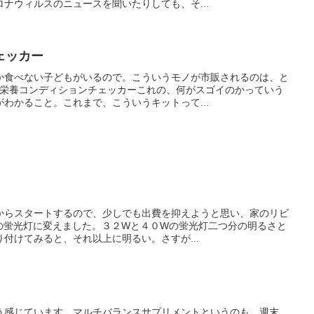
ナウィルスのニュースを聞いたりしても、そ...
ェッカー
か食べない子どもがいるので。こういうモノが市販されるのは、と
↓栄養コンディションチェッカーこれの、何がスゴイのかっていう
わかること。これまで、こういうキットって...
からスタートするので、少しでも出費を抑えようと思い、家のリビ
型の蛍光灯に変えました。３２Wと４０Wの蛍光灯二つ分の明るさと
付けてみると、それ以上に明るい。さすが...
う感じています。マルチバランスサプリメントというのも、週末