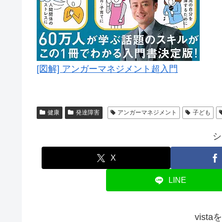
[図解] アンガーマネジメント超入門
健康
発達障害
アンガーマネジメント
子ども
シ
X
LINE
vist