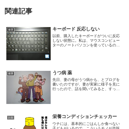
関連記事
キーボード 反応しない
健康
以前、購入したキーボードがついに反応
しない状態に。私は、マウスコンピュー
ターのノートパソコンを使っているので
すが、どうにもキーボードの配列のため
か、ローマ字入力しづらくて、外付けの
キーボードを購入。体に負担の少ないよ
うに、とエルゴノミクスの...
うつ病 薬
健康
先日、妻の母がうつ病かも、とブログを
書いたのですが、妻が実家に様子を見に
行ったので、話を聞いてみると、すっか
り良くなっていたそうです。私と妻とで
調べてリストアップした病院の中で、内
科と心療内科の両方ある病院を受診して
きたそうです。そして、薬...
栄養コンディションチェッカー
お金
ウチには、基本的にごはんしか食べない
子どもがいるので。こういうモノが市販