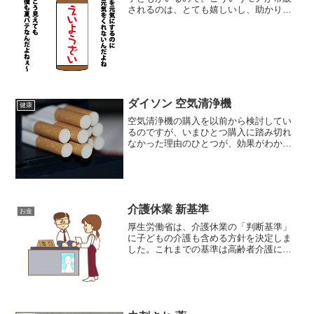
されるのは、とても嬉しいし、助かりま
す。↓栄養コンディションチェッカーこれ
の、何がスゴイのかっていうと、わざわ
ざ郵送せずに結果がわかること。これま
で、こういうキットって...
ダイソン 空気清浄機
健康
空気清浄機の購入を以前から検討してい
るのですが、いまひとつ購入に踏み切れ
なかった理由のひとつが、効果がわから
ないという点。エアコンや掃除機、洗濯
機といった家電製品なら、目に見えてき
れいになったとか、暖かくなった、涼し
くなったということがわか...
介護休業 新基準
お金
厚生労働省は、介護休業の「判断基準」
に子どもの介護も含める方針を決定しま
した。これまでの基準は高齢者介護に重
点を置いており、医療的ケア児や障害児
を育てる労働者から申請が難しいという
声が上がっていたようです。が、私は以
前書いていたように、障害...