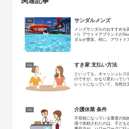
関連記事
サンダルメンズ
日記
メンズサンダルのおすすめを調
バ）アウトドアブランドのTe
ダルが豊富。特に、アウトドア
すき家 支払い方法
日記
といっても、キャッシュレス
のですが、かなり変わってい
レットになっていて、当然注文
介護休業 条件
日記
不登校になっている重度の知
場で依頼されたのは、子ども
事担当が、ハローワークに行っ