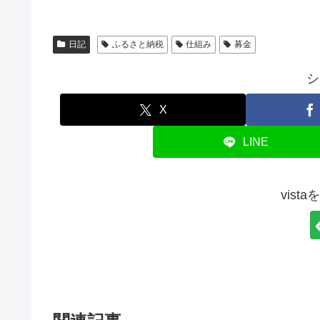
日記
ふるさと納税
仕組み
募金
シ
X
LINE
vist