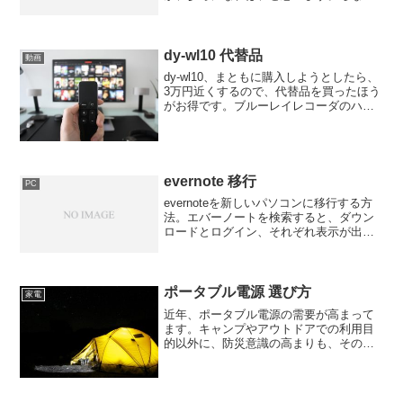
に、総合で1位は、mineoでした。格安ス
マホmineo
dy-wl10 代替品
動画
dy-wl10、まともに購入しようとしたら、
3万円近くするので、代替品を買ったほう
がお得です。ブルーレイレコーダのハー
ドディスクに録画してあるアニメや映画
など、まだ後から観てみたいものを、購
入したブルーレイレコーダにダビングす
るべく、買って...
evernote 移行
PC
evernoteを新しいパソコンに移行する方
法。エバーノートを検索すると、ダウン
ロードとログイン、それぞれ表示が出ま
す。これまで使っていたので、ついつい
ログインを選んでしまいがち。ですが、
その場合、web版が開きます。そのた
め、これまでパソ...
ポータブル電源 選び方
家電
近年、ポータブル電源の需要が高まって
ます。キャンプやアウトドアでの利用目
的以外に、防災意識の高まりも、その理
由のようです。しかし、ポータブル電源
は、普段の生活ではあまりなじみのない
家電なので、どれを選べば良いか迷って
しまう方も多いのではない...