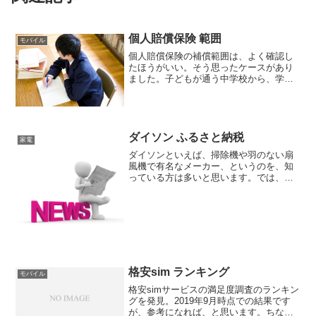
個人賠償保険 範囲
モバイル
個人賠償保険の補償範囲は、よく確認し
たほうがいい。そう思ったケースがあり
ました。子どもが通う中学校から、学校
や家庭で使う「学習用タブレットの破
損・故障等への対応について」という文
書が届きました。ウチは、子どもが個人
賠償保険に加入しているから...
ダイソン ふるさと納税
家電
ダイソンといえば、掃除機や羽のない扇
風機で有名なメーカー、というのを、知
っている方は多いと思います。では、そ
のダイソンの商品が、実はふるさと納税
の返礼品としてある、というのはご存知
でしょうか？最近では、総務省の通達な
どにより、返礼品の取り下...
格安sim ランキング
モバイル
格安simサービスの満足度調査のランキン
グを発見。2019年9月時点での結果です
が、参考になれば、と思います。ちなみ