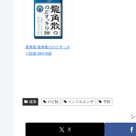
龍角散 龍角散ののどすっき
り飴袋 88g×6袋
健康
のど飴
インフルエンザ
予防
シ
X