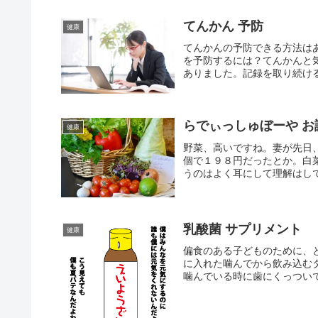
てんかん 予防
健康
てんかんの予防できる方法は
を予防するには？てんかんと
ありました。記録を取り続ける
らでぃっしゅぼーや お
健康
野菜、高いですね。妻が先日
個で１９８円だったとか。白
うのはよく耳にして理解はして
乳酸菌 サプリメント
健康
偏食のある子どものために、
に入れた噛んでから飲み込む
噛んでいる時に歯にくっついて