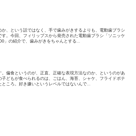
めか、という話ではなく、手で歯みがきするよりも、電動歯ブラシ
です。今回、フィリップスから発売された電動歯ブラシ「ソニッケ
00」の紹介で、歯みがきをちゃんとする...
す。偏食というのが、正直、正確な表現方法なのか、というのがあ
の子どもが食べられるのは、ごはん、海苔、シャケ、フライドポテ
ところ。好き嫌いというレベルではないんで...