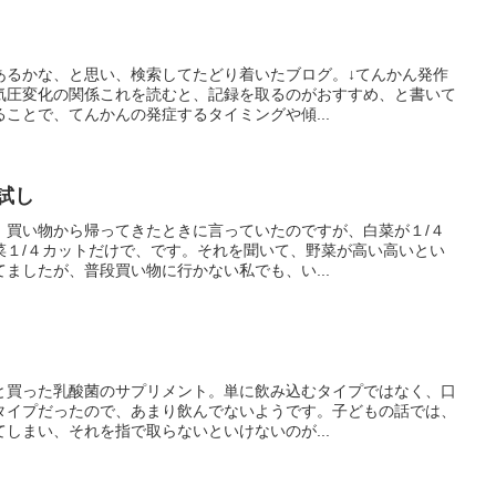
あるかな、と思い、検索してたどり着いたブログ。↓てんかん発作
気圧変化の関係これを読むと、記録を取るのがおすすめ、と書いて
ことで、てんかんの発症するタイミングや傾...
試し
、買い物から帰ってきたときに言っていたのですが、白菜が１/４
菜１/４カットだけで、です。それを聞いて、野菜が高い高いとい
ましたが、普段買い物に行かない私でも、い...
と買った乳酸菌のサプリメント。単に飲み込むタイプではなく、口
タイプだったので、あまり飲んでないようです。子どもの話では、
しまい、それを指で取らないといけないのが...