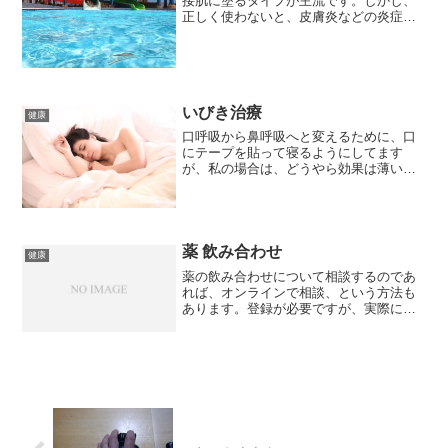
接肌に塗るタイプが主流です。しかし、
正しく使わないと、皮膚炎などの炎症を
起こす危険性もあるそうです。↓これは、
Yahoo!ニュースの記事ですが、日焼け止
めクリームといっても、長時間効果が持
続しないので、こ...
いびき治療
健康
口呼吸から鼻呼吸へと変えるために、口
にテープを貼って寝るようにしてます
が、私の場合は、どうやら効果は薄いよ
うです。(朝、起きたらテープが取れて
た）そんななか、ラジオで聞いたのが、
シーパップというのが、いびき対策とし
てはいい、という話。ただ、...
薬 飲み合わせ
健康
薬の飲み合わせについて相談するのであ
れば、オンラインで相談、という方法も
あります。登録が必要ですが、実際に相
談内容をメールで送ってから、10分もた
たずに返信が来ました。しかも、何件
も。薬が漢方薬ということもあり、近所
の漢方の薬局で相談しよう...