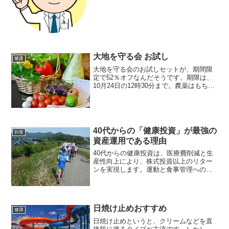
薬開発に期待てんかんは、症状として
は、全身をふるわせて手足を...
大地を守る会 お試し
健康
大地を守る会のお試しセットが、期間限
定で52％オフなんだそうです。期限は、
10月24日の12時30分まで。農薬はもちろ
ん、食品添加物なども使ってない、身体
にやさしい食品類。しかも、レシピも付
いているのでいいですね。ただ、初めて
の方限定のサー...
40代からの「健康投資」が最強の
お金
資産運用である理由
40代からの健康投資は、医療費削減と生
産性向上により、株式投資以上のリター
ンを実現します。運動と食事管理への投
資が、20年後に1000万円以上の資産差を
生む仕組みを解説。
日焼け止めおすすめ
健康
日焼け止めというと、クリームなどを直