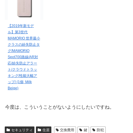
【2019年新モデ
ル】第3世代
MAMORIO 世界最小
クラスの紛失防止タ
グ/MAMORIO
Spot700路線/AR対
応/紛失防止アラー
ト/クラウドトラッ
キング/性能大幅ア
ップ/ (1個, Milk
Beige)
今度は、こういうことがないようにしたいですね。
セキュリティ
住居
交換費用
鍵
防犯