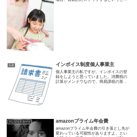
と。しかも、それが複数回続くと、ロッ
クがかかり、メーカー（今回の機器の場
合、リンナイ）に連絡してサービスの方
に来てもらい、ロック解除...
インボイス制度個人事業主
お金
個人事業主の私ですが、インボイスの登
録をしようと思っていました。消費税の
計算がメンドウなので、簡易課税の形式
でやれば、それほど面倒ではなさそうな
ので、その形で申請するつもりでした。
しかし、インボイス制度に登録すると氏
名が国税庁のサイトで公表...
amazonプライム年会費
クレジットカード
amazonプライム年会費の引き落とし先が
変わっている可能性がありますよ、とい