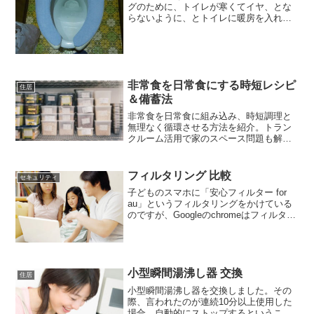
グのために、トイレが寒くてイヤ、とな
らないように、とトイレに暖房を入れる
のを考えています。トイレやお風呂の脱
衣所といった狭いエリアの暖房器具とし
ては、セラミックファンヒーターやパネ
ルヒーターといったものが...
非常食を日常食にする時短レシピ
住居
＆備蓄法
非常食を日常食に組み込み、時短調理と
無理なく循環させる方法を紹介。トラン
クルーム活用で家のスペース問題も解
決。ワーママの防災は「食卓」から始ま
ります。
フィルタリング 比較
セキュリティ
子どものスマホに「安心フィルター for
au」というフィルタリングをかけている
のですが、Googleのchromeはフィルタリ
ングをかけている時間帯であっても、ネ
ット検索ができることが判明。そのた
め、他のフィルタリングを使用すること
にしま...
小型瞬間湯沸し器 交換
住居
小型瞬間湯沸し器を交換しました。その
際、言われたのが連続10分以上使用した
場合、自動的にストップするというこ