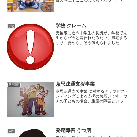
ルヘルス｜厚生労働省 から 引用）。特徴
的な症状は、幻覚と妄想です。幻覚の中
でも、幻聴が多くみられるようです。そ
のため、周囲から見る...
学校 クレーム
学校
支援級に通う中学生の長男が、学校で先
生からバカと言われたみたい。帰宅する
なり、妻から、そう伝えられました。そ
う言われた経緯を、後で長男に聞くと、
こんな感じでした。下校前の時間、帰り
支度をしようと思っていた長男が、チャ
イムが鳴ったため、帰り支...
意思疎通支援事業
発達障害
意思疎通支援事業’に対するクラウドファ
ンディングによる支援のお願いです。ウ
チの子どもの場合、重度の障害といって
も知的障害なので、ちょっと違うのです
が、意思表示ができるものの、身体が不
自由なため、それが他の人に伝えること
ができない、そういう方...
発達障害 うつ病
病院