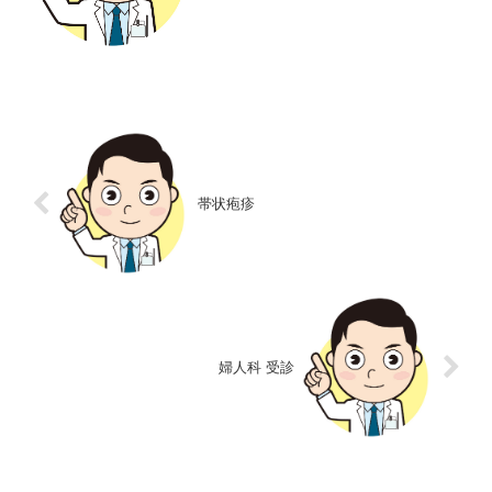
断書、特に精神の診断書の場...
帯状疱疹
婦人科 受診