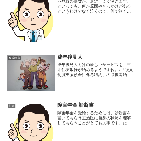
不登校の長女が、最近、よく泣きます。
といっても、何か原因やきっかけがある
というわけでなく泣くので、何で泣くの
か分からない。というのが正直なとこ
ろ。そのため、もしかしてこれはうつ病
では、と思い、定期的に通っている児童
精神科を受診しました。もっ...
成年後見人
発達障害
成年後見人向けの新しいサービスを、三
井住友銀行が始めるようですね。↓「後見
制度支援預金に係る特約」の取扱開始に
ついて家計簿アプリのマネーツリーと提
携し、銀行口座やカードの料理履歴をデ
ジタル化。そうすることで、集計ミスや
改ざんを防ぎやすくなる...
障害年金 診断書
お金
障害年金を受給するためには、診断書を
書いてもらう主治医に自身の状況を理解
してもらうことがとても大事です。た
だ、すでに就労しているからといって、
障害年金の支給が直ちに止められる、と
いうことはないようです。障害年金の診