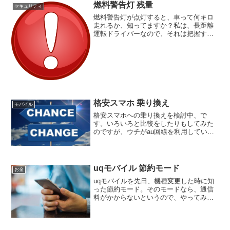
燃料警告灯 残量
セキュリティ
燃料警告灯が点灯すると、車って何キロ
走れるか、知ってますか？私は、長距離
運転ドライバーなので、それは把握する
ようにしています。燃料警告灯が点灯す
るタイミングって、車によって違うので
すが、だいたい5キロから10キロ程度。自
分の車が、残り何リッ...
格安スマホ 乗り換え
モバイル
格安スマホへの乗り換えを検討中、で
す。いろいろと比較をしたりもしてみた
のですが、ウチがau回線を利用してい
る、ということもあって、サブブランド
の【UQモバイル】にしようと思っていま
す。（格安スマホの場合、リアル店舗が
ない、というケースもあり...
uqモバイル 節約モード
お金
uqモバイルを先日、機種変更した時に知
った節約モード。そのモードなら、通信
料がかからないというので、やってみよ
うと思い、あれこれ調べたのですが、全
くできません。私が調べたサイトによる
と、アプリやデータチャージのページ