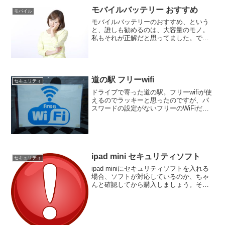
に、節約モードを選択する...
モバイルバッテリー おすすめ
モバイル
モバイルバッテリーのおすすめ、という
と、誰しも勧めるのは、大容量のモノ。
私もそれが正解だと思ってました。で
も、必ずしもそうではない、と思うよう
になりました。理由としては、大容量の
モバイルバッテリーは、一度に２台以上
充電できるとか、いうのがメ...
道の駅 フリーwifi
セキュリティ
ドライブで寄った道の駅。フリーwifiが使
えるのでラッキーと思ったのですが、パ
スワードの設定がないフリーのWiFiだっ
たため、安全面に不安がある、というア
ラームが表示されました。wifiは、モバイ
ルのデータ通信量を抑えてくれるのであ
りがたい...
ipad mini セキュリティソフト
セキュリティ
ipad miniにセキュリティソフトを入れる
場合、ソフトが対応しているのか、ちゃ
んと確認してから購入しましょう。そう
です。私は、セキュリティソフトなら、
どれでも対応している、と思い込んで購
入ボタンをポチっとしてしまいました。
私は、これまで...