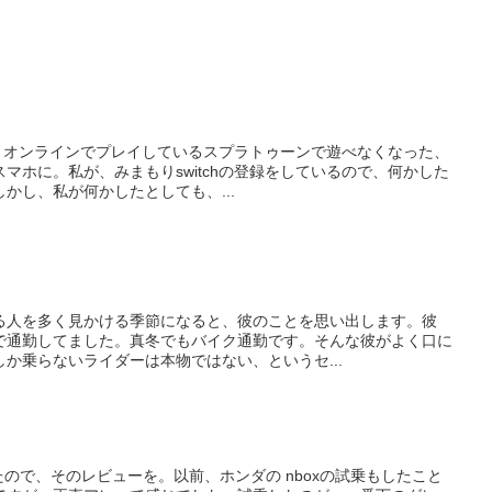
出て、オンラインでプレイしているスプラトゥーンで遊べなくなった、
マホに。私が、みまもりswitchの登録をしているので、何かした
かし、私が何かしたとしても、...
る人を多く見かける季節になると、彼のことを思い出します。彼
で通勤してました。真冬でもバイク通勤です。そんな彼がよく口に
か乗らないライダーは本物ではない、というセ...
たので、そのレビューを。以前、ホンダの nboxの試乗もしたこと