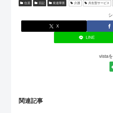
住居
日記
発達障害
介護
共生型サービス
シ
X
LINE
vist
関連記事