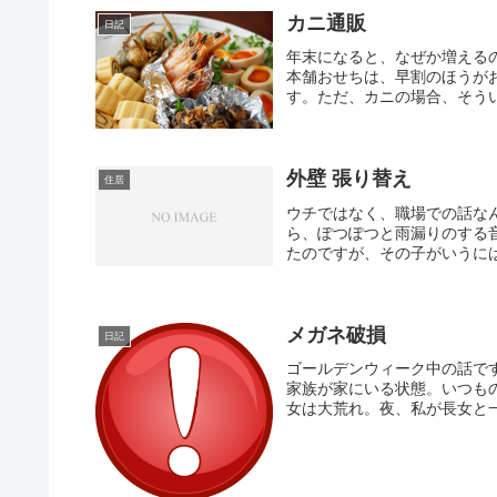
カニ通販
日記
年末になると、なぜか増えるの
本舗おせちは、早割のほうが
す。ただ、カニの場合、そうい
外壁 張り替え
住居
ウチではなく、職場での話な
ら、ぽつぽつと雨漏りのする
たのですが、その子がいうには
メガネ破損
日記
ゴールデンウィーク中の話で
家族が家にいる状態。いつも
女は大荒れ。夜、私が長女と一