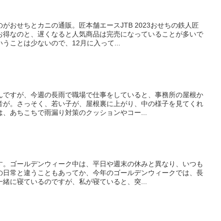
がおせちとカニの通販。匠本舗エースJTB 2023おせちの鉄人匠
お得なのと、遅くなると人気商品は完売になっていることが多いで
うことは少ないので、12月に入って...
んですが、今週の長雨で職場で仕事をしていると、事務所の屋根か
音が。さっそく、若い子が、屋根裏に上がり、中の様子を見てくれ
、あちこちで雨漏り対策のクッションやコー...
す。ゴールデンウィーク中は、平日や週末の休みと異なり、いつも
の日常と違うこともあってか、今年のゴールデンウィークでは、長
緒に寝ているのですが、私が寝ていると、突...