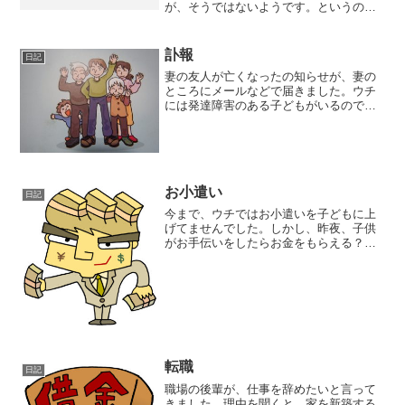
が、そうではないようです。というの
も、なかなかインストールできないと思
っていたセキュリティソフトが、実はイ
ンストールされていたことが発覚。実
訃報
日記
際、ESETをインストールしよ...
妻の友人が亡くなったの知らせが、妻の
ところにメールなどで届きました。ウチ
には発達障害のある子どもがいるのです
が、その方も発達障害のある子どものい
る方でした。しかも、その方の家庭は、
いろんな事情があって、現在、子供を遠
方の学校の寮に預けている...
お小遣い
日記
今まで、ウチではお小遣いを子どもに上
げてませんでした。しかし、昨夜、子供
がお手伝いをしたらお金をもらえる？と
聞いてきたので、妻と相談して、お小遣
いを上げることに。おこづかいの金額
は、大した金額ではないので、子どもに
してみればとっても物足りな...
転職
日記
職場の後輩が、仕事を辞めたいと言って
きました。理由を聞くと、家を新築する