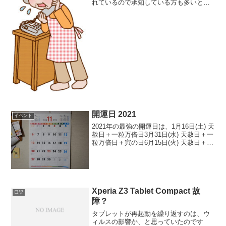
れているので承知している方も多いと思
いますが、千葉県内の公衆電話は現在、
無料で使えるようになっているそうで
す。ちなみに、公衆電話の設置場所につ
いては、nttのこちらのサ...
開運日 2021
イベント
2021年の最強の開運日は、1月16日(土) 天
赦日＋一粒万倍日3月31日(水) 天赦日＋一
粒万倍日＋寅の日6月15日(火) 天赦日＋一
粒万倍日の3日。って、もうとっくに過ぎ
てる？！でも、あえてここで開運日を書
いたのには理由があります。それ...
Xperia Z3 Tablet Compact 故
日記
障？
タブレットが再起動を繰り返すのは、ウ
ィルスの影響か、と思っていたのです