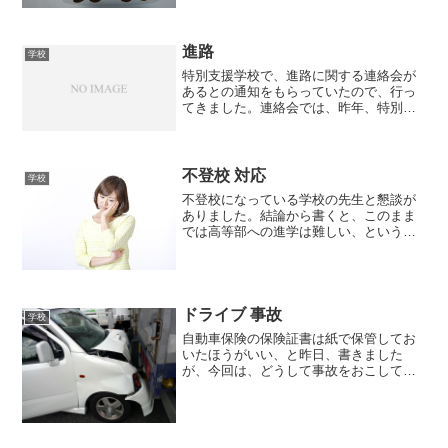
自由なため、それが他の人に伝えること
ができない、そういう方...
進路
学校
特別支援学校で、進路に関する連絡会が
あるとの通知をもらっていたので、行っ
てきました。連絡会では、昨年、特別支
援学校の高等部を卒業し、生活介護の施
設に入所しているお母さんが、入所する
までの経緯などを話してくれました。特
別支援学校の高等部では、...
不登校 対応
学校
不登校になっている学校の先生と懇談が
ありました。結論から書くと、このまま
では高等部への進学は難しい、というこ
とでした（長女の通う学校には高等部が
あるので、中等部に在籍しているた
め）。そして、今後のことを相談員の方
と話をして、将来の進路の青写...
ドライブ 事故
学校
自動車保険の保険証書は紙で保管してお
いたほうがいい、と昨日、書きました
が、今回は、どうして事故をおこしてし
まったか、という話です。ドライブ中に
事故ってしまったので、昨日から車のな
い生活。しかし、不登校中の長女にとっ
て、1日の大半をドライブで...