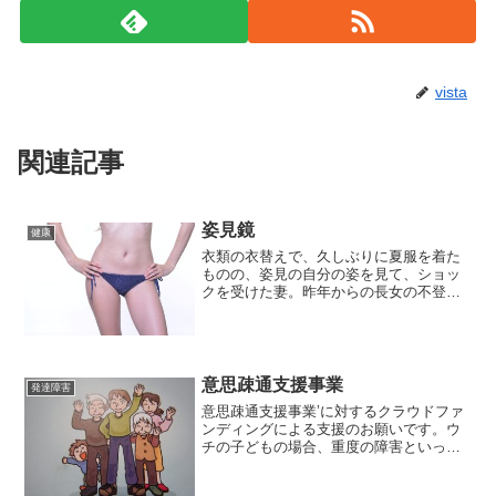
vista
関連記事
姿見鏡
健康
衣類の衣替えで、久しぶりに夏服を着た
ものの、姿見の自分の姿を見て、ショッ
クを受けた妻。昨年からの長女の不登校
に加え、新型コロナウィルスの影響か
ら、臨時休校になった長男の面倒までみ
ることになり、体型が変わってしまった
ようです。姿見で、自分の姿...
意思疎通支援事業
発達障害
意思疎通支援事業’に対するクラウドファ
ンディングによる支援のお願いです。ウ
チの子どもの場合、重度の障害といって
も知的障害なので、ちょっと違うのです
が、意思表示ができるものの、身体が不