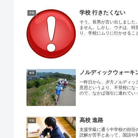
学校 行きたくない
学校
そう、長男が言い出しました
ません。しかし、ウチは、特
り、学校にムリに行かせること
ノルディックウォーキン
健康
一昨日から、夕方ノルディッ
意思というより、不登校にな
ので、なかば強引に連れていっ
高校 進路
学校
支援学級に通う中学校の担任
読解が苦手とあって、国語や