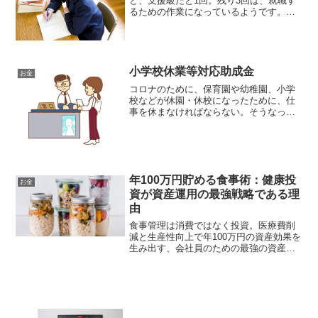
ど、支援級だと1回。残り3回は、就職す
るための作業になっているようです。し
かし、中学卒業で就職、というならいい
のですが、高校進学を希望するとなる
と、確実に不利。というか、英語の授業
を支援級で受けているの...
小学校休業等対応助成金
お金
コロナのために、保育園や幼稚園、小学
校などが休園・休校になったために、仕
事を休まなければならない。そうなった
保護者を支援するための国の制度が、小
学校休業等対応助成金です。↓期限が、令
和４年３月３１日までですが、助成金額
が、「有給休暇を取得し...
年100万円貯める食事術：健康投
お金
資が資産運用の最強戦略である理
由
食事管理は消費ではなく投資。医療費削
減と生産性向上で年100万円の資産効果を
生み出す、会社員のための最強の資産戦
略を解説します。