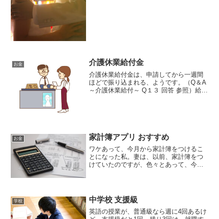
介護休業給付金
お金
介護休業給付金は、申請してから一週間
ほどで振り込まれる、ようです。（Q＆A
～介護休業給付～ Q１３ 回答 参照）給付
金の金額は、基本給の平均の60％ほど。
手取り、ではなく、基本給が基準なの
で、もし一ヶ月介護休業で休んだとして
も、ほぼ同額が振...
家計簿アプリ おすすめ
お金
ワケあって、今月から家計簿をつけるこ
とになった私。妻は、以前、家計簿をつ
けていたのですが、色々とあって、今は
つけてません。だけど、しょっちゅう、
「お金がない、お金がない。」と言って
ます。しかし、現状を把握しないと、
「お金がない」原因というか...
中学校 支援級
学校
英語の授業が、普通級なら週に4回あるけ