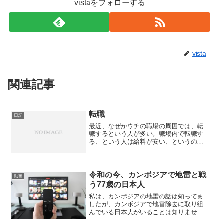
vistaをフォローする
vista
関連記事
転職
日記
最近、なぜかウチの職場の周囲では、転
職するという人が多い。職場内で転職す
る、という人は給料が安い、というのが
転職理由。一方、取引先でも転職する人
がいるのですが、その人は今の仕事を続
けていると、体がもたない、というのが
転職の理由。どちらの理由...
令和の今、カンボジアで地雷と戦
動画
う77歳の日本人
私は、カンボジアの地雷の話は知ってま
したが、カンボジアで地雷除去に取り組
んでいる日本人がいることは知りません