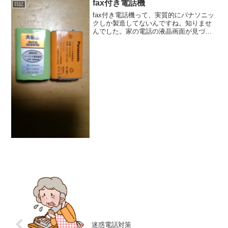
fax付き電話機
日記
fax付き電話機って、実質的にパナソニッ
クしか製造してないんですね。知りませ
んでした。家の電話の液晶画面が見づら
くなったので、電話機の買い替えを検討
中。そこで、近くの家電量販店に行って
みたのですが、FAX付きの電話機という
のが、パナソニック...
迷惑電話対策