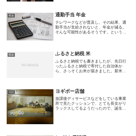
でした。しかも、それが過去の話ではな
く、令和の今でも行われていて、それが
77歳という高齢であることも、この動画
通勤手当 年金
を見て、初めて知りまし...
税金
テレワークなどが普及し、その結果、通
勤手当が支給されないと、年金が減る。
そんな可能性があるそうです。というの
も、通勤手当は非課税。しかし、社会保
険料の対象になっています。つまり、通
勤手当が減るということは、社会保険料
として給料から天引きされ...
ふるさと納税 米
税金
ふるさと納税でも書きましたが、先日行
ったふるさと納税で寄付した自治体か
ら、さっそくお米が届きました。新米で
す。ただ、その新米を受け取った後に知
ったのですが、お米の返礼率がもっと高
い自治体があったことを知り、少しショ
ックを受けてます。私の場合...
ヨギボー店舗
日記
放課後ディサービスなどをしている事業
所で見たクッションで、とても長女がリ
ラックスしてるようだったので、誕生日
のプレゼントにすることに。よくあるビ
ーズクッションかと思っていたのです
が、どうもそうではないようだったの
で、事業所のスタッフの方に商...