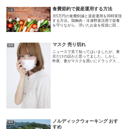
食費節約で資産運用する方法
お金
月5万円の食費削減と資産運用を同時実現
する方法。鶏胸肉・冷凍野菜活用で栄養
を守りながら、浮いたお金を投資に回
し、20年で1660万円の資産を構築する秘
訣を公開。
マスク 売り切れ
健康
ニュースで見て知ってはいましたが、東
京だけの話かと思ってました。しかし、
昨夜、妻がマスクを買いにドラッグスト
アーに行ったのですが、売り切れ。他の
店舗に回っても、同じ状況。何軒か回っ
て、ようやく見つけて買ってきました
が、購入制限がかかってまし...
ノルディックウォーキング おす
健康
すめ