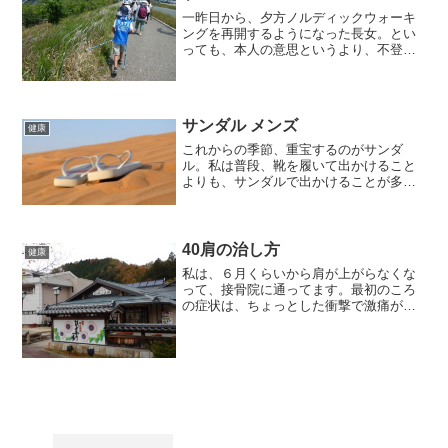
一昨日から、夕方ノルディックウォーキ
ングを再開するようになった長女。とい
っても、本人の意思というより、不登校
になってから、昼間、ドライブばかりで
運動という運動をしなくなったので、な
かば強引に連れていっている、というの
が正解なのですが。なので...
サンダル メンズ
健康
これからの季節、重宝するのがサンダ
ル。私は普段、靴を履いて出かけること
よりも、サンダルで出かけることが多い
ほうです。以前、１０００円くらいで安
かったサンダルを購入したことがありま
す。それを履いて、雨の日に家族でイー
オンに買い物に行ったのです...
40肩の治し方
健康
私は、６月くらいから肩が上がらなくな
って、接骨院に通ってます。最初のころ
の症状は、ちょっとした衝撃で激痛が走
って、うずくまってしまうほどでした。
今は、だいぶ良くなってきてますが、そ
れでもまだ肩を回すと、痛みがありま
す。接骨院の先生からは、こ...