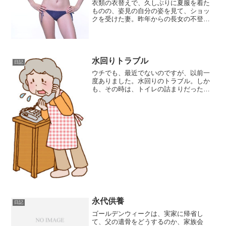
衣類の衣替えで、久しぶりに夏服を着た
ものの、姿見の自分の姿を見て、ショッ
クを受けた妻。昨年からの長女の不登校
に加え、新型コロナウィルスの影響か
ら、臨時休校になった長男の面倒までみ
ることになり、体型が変わってしまった
ようです。姿見で、自分の姿...
水回りトラブル
日記
ウチでも、最近でないのですが、以前一
度ありました。水回りのトラブル。しか
も、その時は、トイレの詰まりだったの
で、結構緊急事態でした。ウチのトイレ
は水洗トイレなのですが、建物が古いた
めか、トイレットペーパーが時々詰まる
ことがあるんです。そのた...
永代供養
日記
ゴールデンウィークは、実家に帰省し
て、父の遺骨をどうするのか、家族会