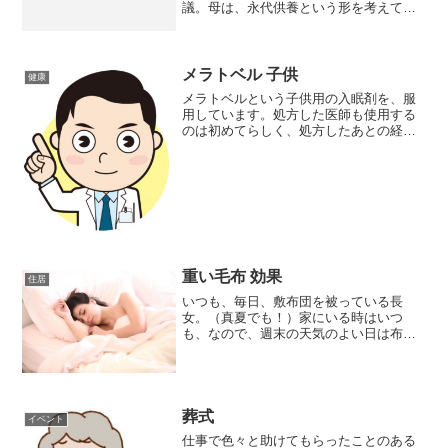
議。母は、永代供養という形を考えてい
るようでした。しかし、実家の近くで、
永代供養をしてくれるお寺を探してみた
のですが、一番近くても車で３０分以上
かかることが判明。とりあえず...
メラトベル 子供
健康
メラトベルという子供用の入眠剤を、服
用しています。処方した医師も使用する
のは初めてらしく、処方したあとの経過
を知りたい、ということで、１ヶ月後
に、再度受診。その時、薬剤師から、メ
ラトベルの詳しい話を聞くことができま
した。薬剤師の話によると、...
重い毛布 効果
住居
いつも、毎日、敷布団を被っている長
女。（真夏でも！）家にいる時はいつ
も、なので、週末の天気のよい日は布団
干しをします。そのときは、敷布団の代
わりに毛布を渡すのですが、本人はイマ
イチのようで、被っていないこともあり
ます。そして、押入れの中にあ...
葬式
イベント
仕事で色々と助けてもらったことのある