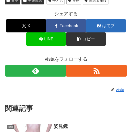
日記
発達障害
子ども
実態
障害者施設
シェアする
X
Facebook
はてブ
LINE
コピー
vistaをフォローする
vista
関連記事
姿見鏡
健康